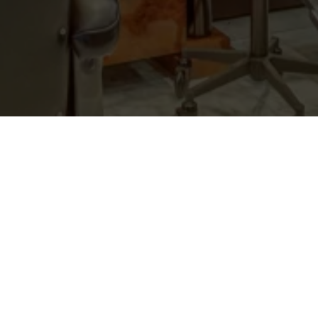
Mon compte
Mon Compte
Vous avez déjà utilisé ce service ?
Email
*
Mot de passe
*